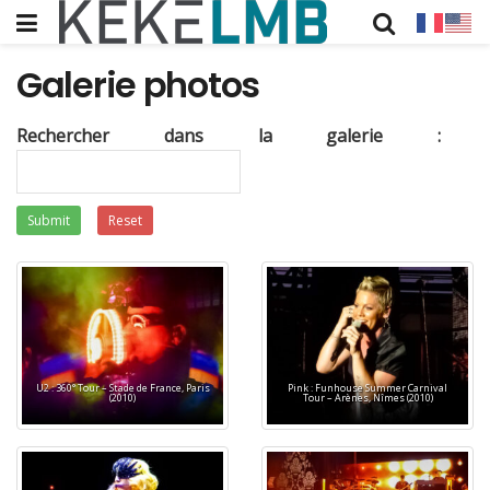
Galerie photos
Rechercher dans la galerie :
Submit
Reset
U2 : 360° Tour – Stade de France, Paris
Pink : Funhouse Summer Carnival
(2010)
Tour – Arènes, Nîmes (2010)