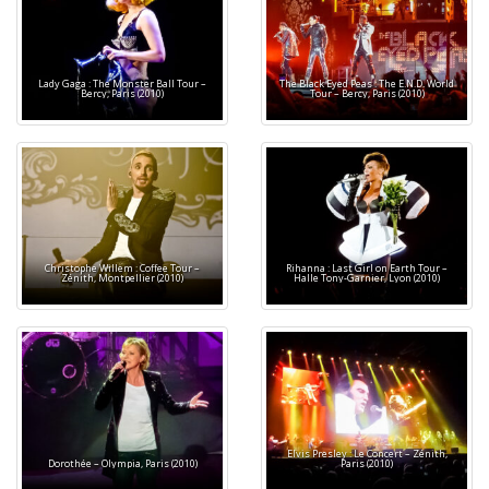
Lady Gaga : The Monster Ball Tour –
The Black Eyed Peas : The E.N.D. World
Bercy, Paris (2010)
Tour – Bercy, Paris (2010)
Christophe Willem : Coffee Tour –
Rihanna : Last Girl on Earth Tour –
Zénith, Montpellier (2010)
Halle Tony-Garnier, Lyon (2010)
Elvis Presley : Le Concert – Zénith,
Dorothée – Olympia, Paris (2010)
Paris (2010)