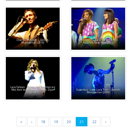
Charlie Winston – Zénith,
Les Enfoirés : La Crise de Nerfs –
Montpellier (2010)
Palais Nikaia, Nice (2010)
Lara Fabian : Toutes les Femmes en
Moi font leur Show – Zénith, Dijon
Superbus : Lova Lova Tour – Zénith,
(2010)
Montpellier (2009)
«
‹
18
19
20
21
22
›